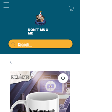
DON'T MUG
ME