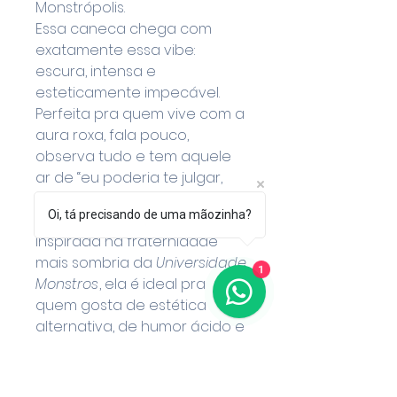
Monstrópolis.
Essa caneca chega com
exatamente essa vibe:
escura, intensa e
esteticamente impecável.
Perfeita pra quem vive com a
aura roxa, fala pouco,
observa tudo e tem aquele
ar de “eu poderia te julgar,
mas tô cansada demais pra
Oi, tá precisando de uma mãozinha?
isso”.
Inspirada na fraternidade
mais sombria da
Universidade
1
Monstros
, ela é ideal pra
quem gosta de estética
alternativa, de humor ácido e
de tomar café como se fosse
uma poção poderosa.
Detalhes: