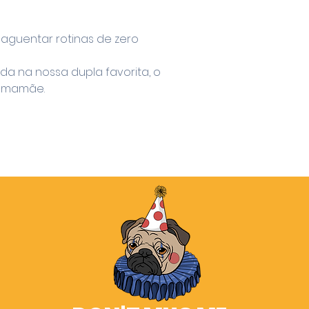
guentar rotinas de zero
da na nossa dupla favorita, o
a mamãe.