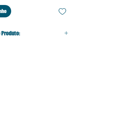
inho
 Produto:
5ml – ideal para qualquer
é ao chocolate quente.
ica de alta qualidade,
com acabamento impecável.
da Dona Marocas, impressa em
a durabilidade e cores vivas.
o: Perfeita para fãs de Toy
mam adicionar um toque de
otidiano.