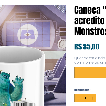
Caneca 
acredito 
Monstros
Pr
R$ 35,00
Quer deixar ainda
com nome ou uma
Quantidade
*