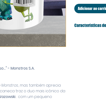
Adicionar ao carr
Características do
Capacidade: 32
bebida, do caf
Material: Cerâm
resistente e 
Chá da tarde 
sublimação par
..." - Monstros S.A.
Design Exclusiv
Story, e que a
humor ao seu c
e Monstros
, mas também aprecia
 caneca traz o duo mais icônico da
 Wazowski
… com um pequeno