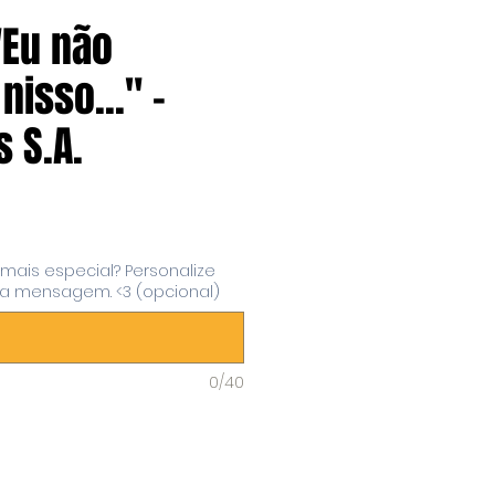
"Eu não
nisso..." -
 S.A.
eço
 mais especial? Personalize
 mensagem. <3 (opcional)
0/40