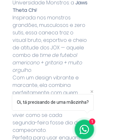
Universidade Monstros: a
Jaws
Theta Chi
!
Inspirada nos monstros
grandões, musculosos e zero
sutis, essa caneca traz o
visual bruto, esportivo e cheio
de atitude dos JOX — aquele
combo de
time de futebol
americano + gritaria + muito
orgulho
.
Com um design vibrante e
marcante, ela combina
perfeitamente com quem
gosta de entrar no clima das
Oi, tá precisando de uma mãozinha?
competições, torcer alto e
viver como se cada
segunda-feira fosse dia de
1
campeonato.
Perfeita para usar enquanto