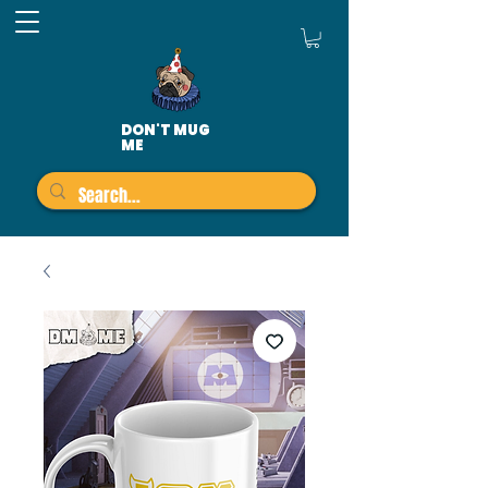
DON'T MUG
ME