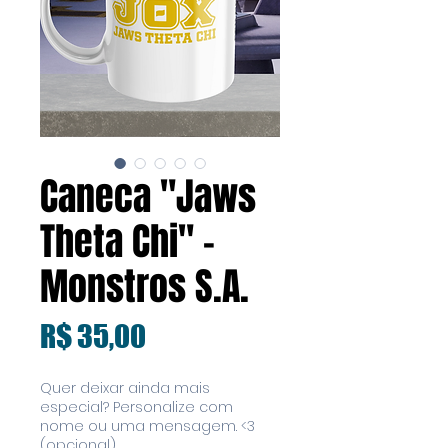
Caneca "Jaws
Theta Chi" -
Monstros S.A.
Preço
R$ 35,00
Quer deixar ainda mais
especial? Personalize com
nome ou uma mensagem. <3
(opcional)