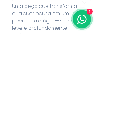
Uma peça que transforma
1
qualquer pausa em um
pequeno refúgio — silencioso,
leve e profundamente
artístico.
Detalhes:
Capacidade: 325 ml
Cerâmica premium
Estampa arte de Vicente
Van Gogh - O quarto de
Van Gogh em Arles
Características do Produto:
Capacidade: 325ml – ideal
para qualquer bebida, do
café ao chocolate quente.