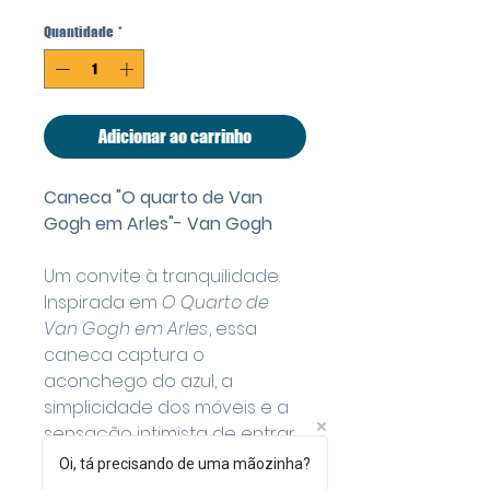
Quantidade
*
Adicionar ao carrinho
Caneca "O quarto de Van
Gogh em Arles"- Van Gogh
Um convite à tranquilidade.
Inspirada em
O Quarto de
Van Gogh em Arles
, essa
caneca captura o
aconchego do azul, a
simplicidade dos móveis e a
sensação intimista de entrar
no espaço mais pessoal do
Oi, tá precisando de uma mãozinha?
artista.