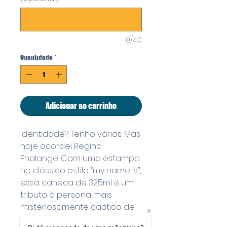
0/40
Quantidade
*
Adicionar ao carrinho
Identidade? Tenho várias. Mas
hoje acordei Regina
Phalange. Com uma estampa
no clássico estilo “my name is”,
essa caneca de 325ml é um
tributo à persona mais
misteriosamente caótica de
Friends — e, convenhamos,