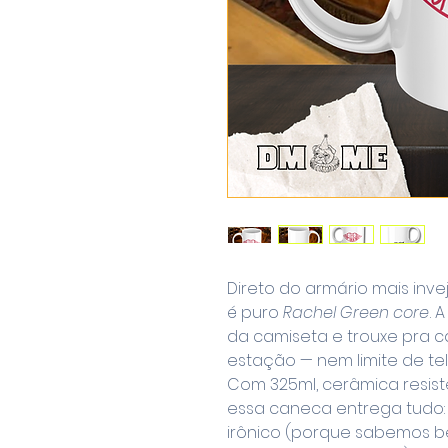
Direto do armário mais inv
é puro
Rachel Green core
. 
da camiseta e trouxe pra c
estação — nem limite de tel
Com 325ml, cerâmica resist
essa caneca entrega tudo: 
irônico (porque sabemos 