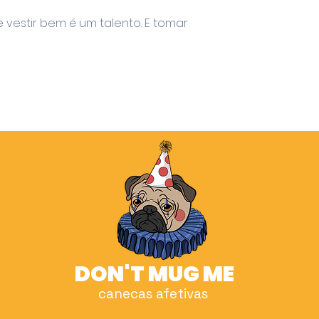
 vestir bem é um talento. E tomar
DON'T MUG ME
canecas afetivas