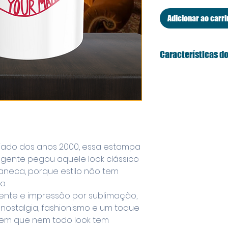
Adicionar ao carr
Características do
Capacidade:
3
bebida, do caf
Material:
Cerâm
acabamento re
Arte:
Estampa i
"Save the dra
ejado dos anos 2000, essa estampa
Design Exclusi
A gente pegou aquele look clássico
Friends
que am
aneca, porque estilo não tem
humor ao seu c
a.
Seja para dar de 
ente e impressão por sublimação,
essa caneca vai a
nostalgia, fashionismo e um toque
fã da série!
bem que nem todo look tem