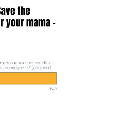
Save the
r your mama -
eço
 mais especial? Personalize
 mensagem. <3 (opcional)
0/40