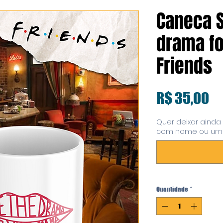
Caneca 
drama fo
Friends
Pr
R$ 35,00
Quer deixar ainda
com nome ou uma
Quantidade
*